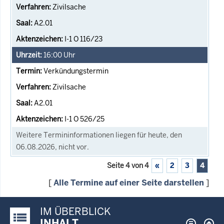
Zivilsache
A2.01
I-1 O 116/23
16:00
Uhr
Verkündungstermin
Zivilsache
A2.01
I-1 O 526/25
Weitere Termininformationen liegen für heute, den
06.08.2026, nicht vor.
Seite 4 von 4
«
2
3
4
[
Alle Termine auf einer Seite darstellen
]
IM ÜBERBLICK
Justiz-Portal im Überblick:
INHALT