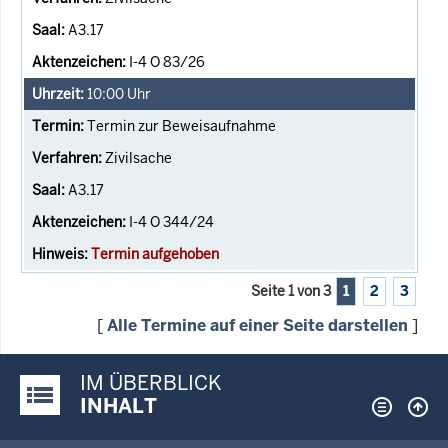
A3.17
I-4 O 83/26
10:00
Uhr
Termin zur Beweisaufnahme
Zivilsache
A3.17
I-4 O 344/24
Termin aufgehoben
Seite 1 von 3
1
2
3
[
Alle Termine auf einer Seite darstellen
]
IM ÜBERBLICK
Justiz-Portal im Überblick:
INHALT