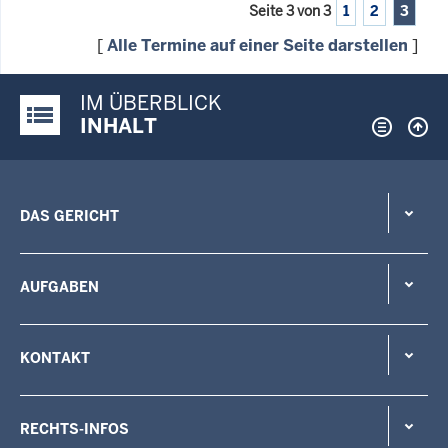
Seite 3 von 3
1
2
3
[
Alle Termine auf einer Seite darstellen
]
IM ÜBERBLICK
Justiz-Portal im Überblick:
INHALT
DAS GERICHT
AUFGABEN
KONTAKT
RECHTS-INFOS