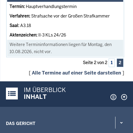
Hauptverhandlungstermin
Strafsache vor der Großen Strafkammer
A3.18
II-3 KLs 24/26
Weitere Termininformationen liegen für Montag, den
10.08.2026, nicht vor.
Seite 2 von 2
1
2
[
Alle Termine auf einer Seite darstellen
]
IM ÜBERBLICK
Justiz-Portal im Überblick:
INHALT
DAS GERICHT