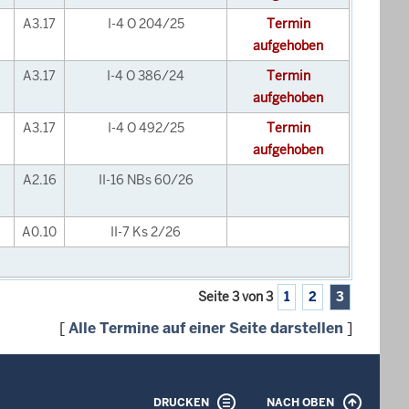
A3.17
I-4 O 204/25
Termin
aufgehoben
A3.17
I-4 O 386/24
Termin
aufgehoben
A3.17
I-4 O 492/25
Termin
aufgehoben
A2.16
II-16 NBs 60/26
A0.10
II-7 Ks 2/26
Seite 3 von 3
1
2
3
[
Alle Termine auf einer Seite darstellen
]
DRUCKEN
NACH OBEN