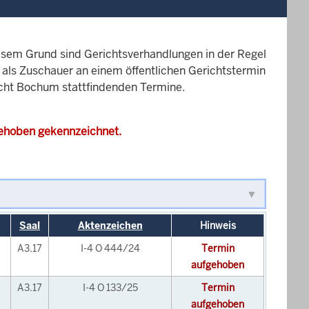
esem Grund sind Gerichtsverhandlungen in der Regel
it als Zuschauer an einem öffentlichen Gerichtstermin
richt Bochum stattfindenden Termine.
gehoben gekennzeichnet.
Saal
Aktenzeichen
Hinweis
A3.17
I-4 O 444/24
Termin
aufgehoben
A3.17
I-4 O 133/25
Termin
aufgehoben