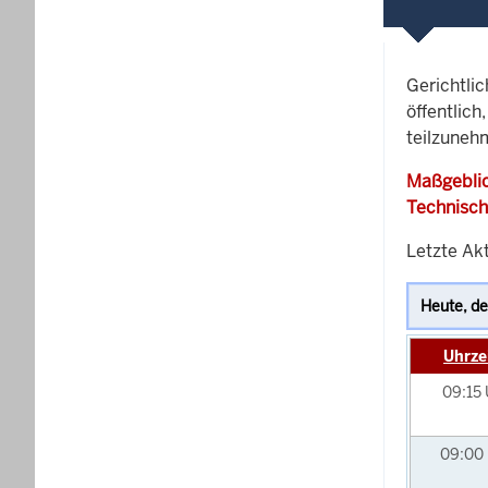
Gerichtli
öffentlich
teilzuneh
Maßgeblic
Technisch
Letzte Akt
Uhrze
09:15
09:00