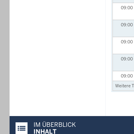
09:00
09:00
09:00
09:00
09:00
Weitere T
IM ÜBERBLICK
Justiz-Portal im Überblick:
INHALT