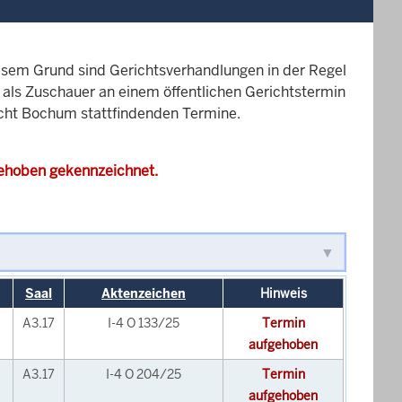
esem Grund sind Gerichtsverhandlungen in der Regel
it als Zuschauer an einem öffentlichen Gerichtstermin
richt Bochum stattfindenden Termine.
gehoben gekennzeichnet.
Saal
Aktenzeichen
Hinweis
A3.17
I-4 O 133/25
Termin
aufgehoben
A3.17
I-4 O 204/25
Termin
aufgehoben