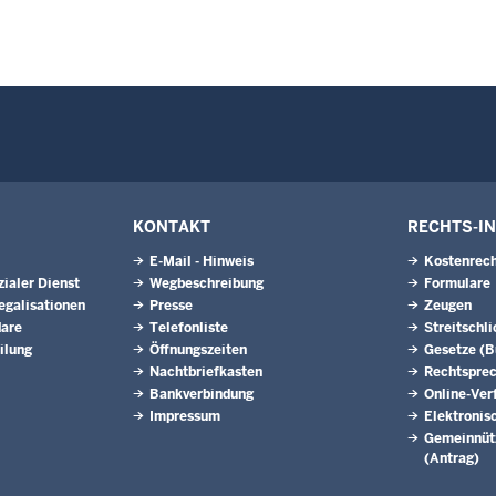
KONTAKT
RECHTS-I
E-Mail - Hinweis
Kostenrech
ialer Dienst
Wegbeschreibung
Formulare
egalisationen
Presse
Zeugen
dare
Telefonliste
Streitschl
ilung
Öffnungszeiten
Gesetze (
Nachtbriefkasten
Rechtspre
Bankverbindung
Online-Ver
Impressum
Elektronis
Gemeinnütz
(Antrag)