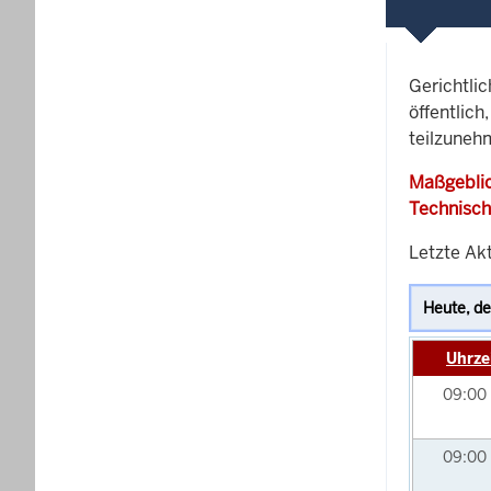
Gerichtli
öffentlich
teilzuneh
Maßgeblic
Technisch
Letzte Ak
Uhrze
09:00
09:00