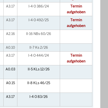
A3.17
I-4 O 386/24
Termin
aufgehoben
A3.17
I-4 O 492/25
Termin
aufgehoben
A2.16
II-16 NBs 60/26
A0.10
II-7 Ks 2/26
A3.17
I-4 O 444/24
Termin
aufgehoben
A0.03
II-5 KLs 12/26
A0.15
II-8 KLs 46/25
A3.17
I-4 O 83/26