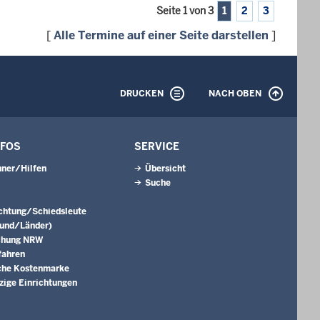
Seite 1 von 3
1
2
3
[
Alle Termine auf einer Seite darstellen
]
DRUCKEN
NACH OBEN
NFOS
SERVICE
ner/Hilfen
Übersicht
Suche
ichtung/Schiedsleute
Bund/Länder)
chung NRW
fahren
che Kostenmarke
ige Einrichtungen