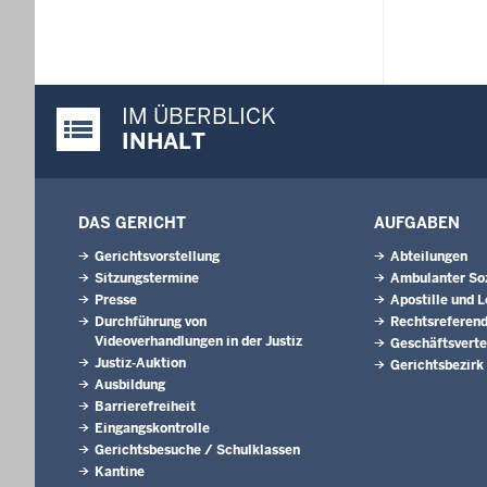
IM ÜBERBLICK
Justiz-Portal im Überblick:
INHALT
DAS GERICHT
AUFGABEN
Gerichtsvorstellung
Abteilungen
Sitzungstermine
Ambulanter Soz
Presse
Apostille und L
Durchführung von
Rechtsreferen
Videoverhandlungen in der Justiz
Geschäftsverte
Justiz-Auktion
Gerichtsbezirk
Ausbildung
Barrierefreiheit
Eingangskontrolle
Gerichtsbesuche / Schulklassen
Kantine