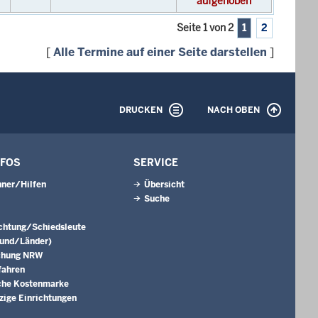
aufgehoben
Seite 1 von 2
1
2
[
Alle Termine auf einer Seite darstellen
]
DRUCKEN
NACH OBEN
NFOS
SERVICE
ner/Hilfen
Übersicht
Suche
ichtung/Schiedsleute
Bund/Länder)
chung NRW
fahren
che Kostenmarke
ige Einrichtungen