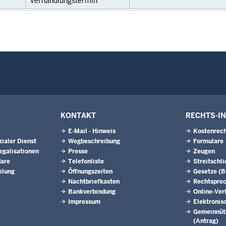
Verhandlungstermin
KONTAKT
RECHTS-I
E-Mail - Hinweis
Kostenrech
ialer Dienst
Wegbeschreibung
Formulare
egalisationen
Presse
Zeugen
dare
Telefonliste
Streitschl
ilung
Öffnungszeiten
Gesetze (
Nachtbriefkasten
Rechtspre
Bankverbindung
Online-Ver
Impressum
Elektronis
Gemeinnütz
(Antrag)