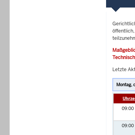
Gerichtli
öffentlich
teilzuneh
Maßgeblic
Technisch
Letzte Ak
Uhrze
09:00
09:00