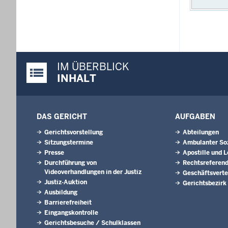
IM ÜBERBLICK
Justiz-Portal im Überblick:
INHALT
DAS GERICHT
AUFGABEN
Gerichtsvorstellung
Abteilungen
Sitzungstermine
Ambulanter Soz
Presse
Apostille und L
Durchführung von
Rechtsreferen
Videoverhandlungen in der Justiz
Geschäftsverte
Justiz-Auktion
Gerichtsbezirk
Ausbildung
Barrierefreiheit
Eingangskontrolle
Gerichtsbesuche / Schulklassen