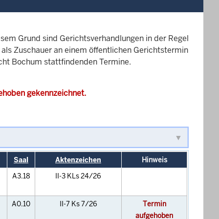
esem Grund sind Gerichtsverhandlungen in der Regel
it als Zuschauer an einem öffentlichen Gerichtstermin
richt Bochum stattfindenden Termine.
gehoben gekennzeichnet.
Saal
Aktenzeichen
Hinweis
A3.18
II-3 KLs 24/26
A0.10
II-7 Ks 7/26
Termin
aufgehoben